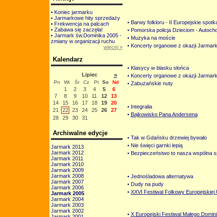
• Koniec jarmarku
• Jarmarkowe hity sprzedaży
• Barwy folkloru - II Europejskie spot
• Frekwencja na palcach
• Zabawa się zaczęła!
• Pomorska policja Dzieciom - Autoch
• Jarmark św.Dominika 2005 -
• Muzyka na moście
zmiany w organizacji ruchu
• Koncerty organowe z okazji Jarmar
więcej »
Kalendarz
• Klasycy w blasku słońca
»
Lipiec
• Koncerty organowe z okazji Jarmar
Pn
Wt
Śr
Cz
Pt
So
Nd
• Zabużańskie nuty
1
2
3
4
5
6
7
8
9
10
11
12
13
14
15
16
17
18
19
20
• Integralia
21
22
23
24
25
26
27
•
Bajkowisko Pana Andersena
28
29
30
31
Archiwalne edycje
• Tak w Gdańsku drzewiej bywało
• Nie święci garnki lepią
Jarmark 2013
Jarmark 2012
• Bezpieczeństwo to nasza wspólna 
Jarmark 2011
Jarmark 2010
Jarmark 2009
Jarmark 2008
• Jednośladowa alternatywa
Jarmark 2007
• Dudy na pudy
Jarmark 2006
•
XXVI Festiwal Folkowy Europejskiej 
Jarmark 2005
Jarmark 2004
Jarmark 2003
Jarmark 2002
•
X Europejski Festiwal Małego Domin
Jarmark 2001