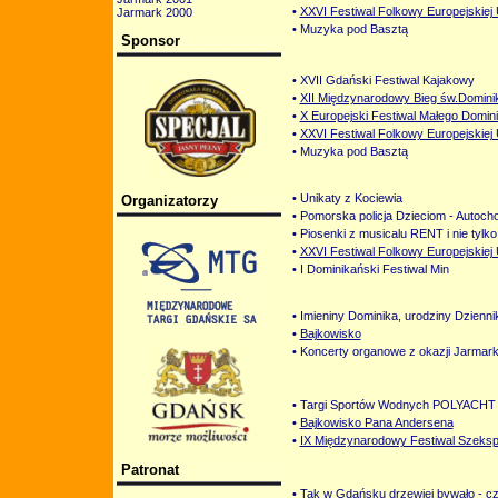
•
XXVI Festiwal Folkowy Europejskiej 
Jarmark 2000
• Muzyka pod Basztą
Sponsor
• XVII Gdański Festiwal Kajakowy
•
XII Międzynarodowy Bieg św.Domini
•
X Europejski Festiwal Małego Domin
•
XXVI Festiwal Folkowy Europejskiej 
• Muzyka pod Basztą
• Unikaty z Kociewia
Organizatorzy
• Pomorska policja Dzieciom - Autoch
• Piosenki z musicalu RENT i nie tylko
•
XXVI Festiwal Folkowy Europejskiej 
• I Dominikański Festiwal Min
• Imieniny Dominika, urodziny Dzienni
•
Bajkowisko
• Koncerty organowe z okazji Jarmar
• Targi Sportów Wodnych POLYACHT
•
Bajkowisko Pana Andersena
•
IX Międzynarodowy Festiwal Szeksp
Patronat
• Tak w Gdańsku drzewiej bywało - cz.