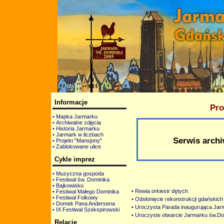
Informacje
Pro
• Mapka Jarmarku
• Archiwalne zdjęcia
• Historia Jarmarku
• Jarmark w liczbach
Serwis archi
• Projekt "Mansjony"
• Zablokowane ulice
Cykle imprez
• Muzyczna gospoda
• Festiwal św. Dominika
• Bajkowisko
• Rewia orkiestr dętych
•
Festiwal Małego Dominika
• Festiwal Folkowy
• Odsłonięcie rekonstrukcji gdańskic
• Domek Pana Andersena
• Uroczysta Parada inaugurująca Jar
• IX Festiwal Szekspirowski
• Uroczyste otwarcie Jarmarku św.Do
Relacje