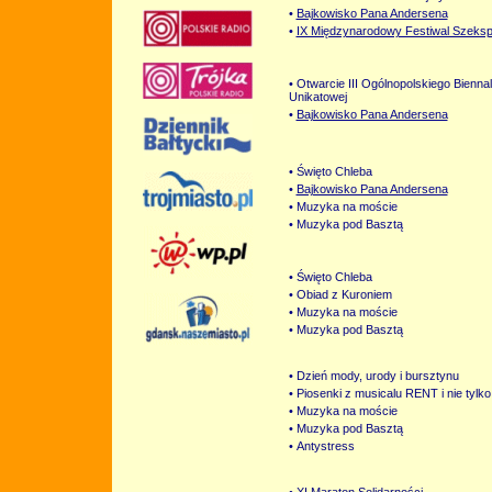
•
Bajkowisko Pana Andersena
•
IX Międzynarodowy Festiwal Szeksp
• Otwarcie III Ogólnopolskiego Bienna
Unikatowej
•
Bajkowisko Pana Andersena
• Święto Chleba
•
Bajkowisko Pana Andersena
• Muzyka na moście
• Muzyka pod Basztą
• Święto Chleba
• Obiad z Kuroniem
• Muzyka na moście
• Muzyka pod Basztą
• Dzień mody, urody i bursztynu
• Piosenki z musicalu RENT i nie tylko
• Muzyka na moście
• Muzyka pod Basztą
• Antystress