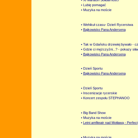
• XI Maraton Solidarności
• Lubię pomagać
• Muzyka na moście
• Wehikuł czasu- Dzień Rycerstwa
•
Bajkowisko Pana Andersena
• Tak w Gdańsku drzewiej bywało - cz.
• Gdzie ci mężczyźni...? - pokazy sił
•
Bajkowisko Pana Andersena
• Dzień Sportu
•
Bajkowisko Pana Andersena
• Dzień Sportu
• Inscenizacje rycerskie
• Koncert zespołu STEPHANOO
• Big Band Show
• Muzyka na moście
•
Letni amfiteatr nad Motławą - Perfect
• Muzyka na moście